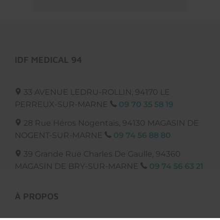
IDF MEDICAL 94
33 AVENUE LEDRU-ROLLIN,
94170
LE
PERREUX-SUR-MARNE
09 70 35 58 19
28 Rue Héros Nogentais, 94130
MAGASIN DE
NOGENT-SUR-MARNE
09 74 56 88 80
39 Grande Rue Charles De Gaulle, 94360
MAGASIN DE BRY-SUR-MARNE
09 74 56 63 21
À PROPOS