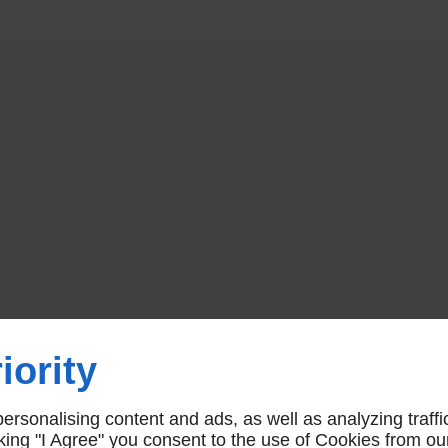
le désodorisant intégré,
détecteur de présence, 
fonctions massage, auto
enfants ainsi que la
descente amortie du si
et du couvercle vous
procureront un confor
d’utilisation optimal.
iority
rsonalising content and ads, as well as analyzing traffi
icking "I Agree" you consent to the use of Cookies from ou