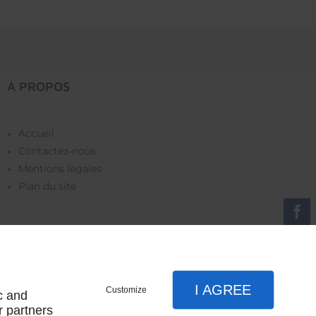
 le
les
 et
ège
À PROPOS
t
Accueil
Contactez-nous
Mentions légales
Plan du site
I AGREE
Customize
c and
r partners