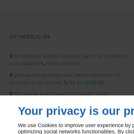
roulettes pivotantes avec
frein 12,5 cm.
IDF MEDICAL 94
33 AVENUE LEDRU-ROLLIN,
94170
LE PERREUX-
SUR-MARNE
09 70 35 58 19
28 Rue Héros Nogentais, 94130
MAGASIN DE
NOGENT-SUR-MARNE
09 74 56 88 80
39 Grande Rue Charles De Gaulle, 94360
MAGASIN DE BRY-SUR-MARNE
09 74 56 63 21
Your privacy is our pr
We use Cookies to improve user experience by pe
optimizing social networks functionalities. By cl