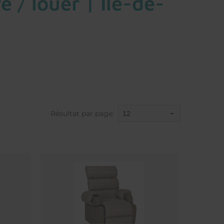
 / louer | Île-de-
Résultat par page: