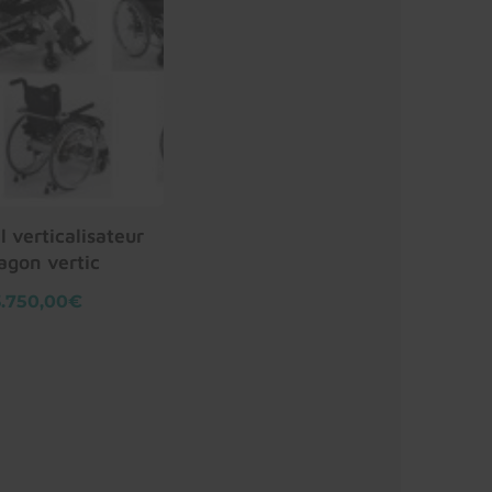
l verticalisateur
agon vertic
3.750,00€