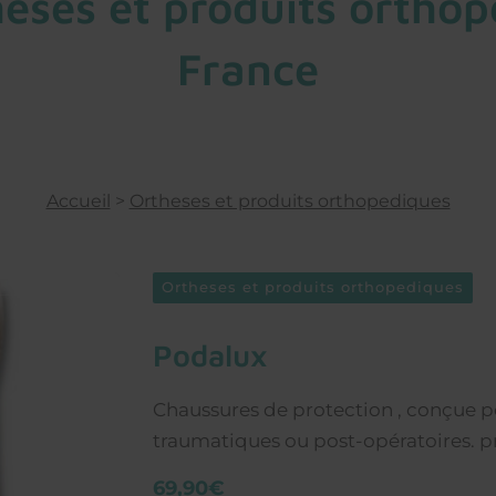
ses et produits orthope
France
Accueil
>
Ortheses et produits orthopediques
Ortheses et produits orthopediques
podalux
Chaussures de protection , conçue po
traumatiques ou post-opératoires. p
69,90€