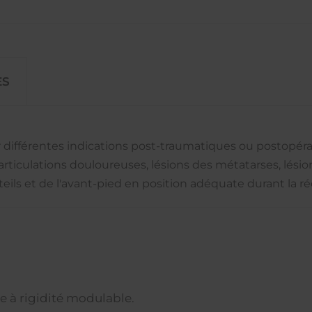
ES
différentes indications post-traumatiques ou postopérato
articulations douloureuses, lésions des métatarses, lésion
teils et de l'avant-pied en position adéquate durant la r
e à rigidité modulable.