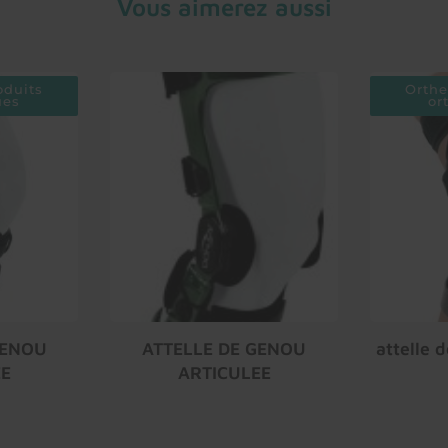
Vous aimerez aussi
oduits
Orthe
ues
or
GENOU
ATTELLE DE GENOU
attelle 
EE
ARTICULEE