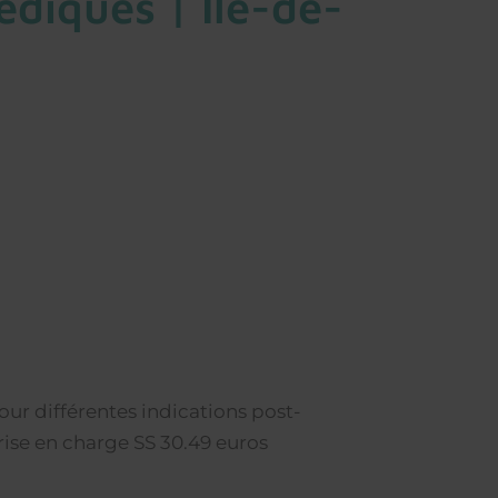
diques | Île-de-
ur différentes indications post-
rise en charge SS 30.49 euros