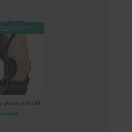
ses et produits
thopediques
de genou articulée
516,60€