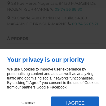
28 Rue Héros Nogentais, 94130
MAGASIN DE
NOGENT-SUR-MARNE
09 74 56 88 80
39 Grande Rue Charles De Gaulle, 94360
MAGASIN DE BRY-SUR-MARNE
09 74 56 63 21
À PROPOS
Accueil
Your privacy is our priority
Contactez-nous
Mentions légales
We use Cookies to improve user experience by
Plan du site
personalising content and ads, as well as analyzing
traffic and optimizing social networks functionalities.
By clicking "I Agree" you consent to the use of Cookies
from our partners
Google
Facebook
.
I AGREE
Customize