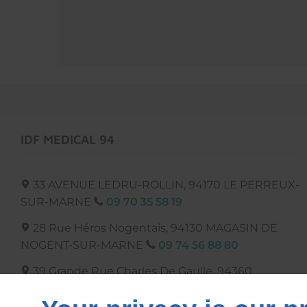
IDF MEDICAL 94
33 AVENUE LEDRU-ROLLIN,
94170
LE PERREUX-
SUR-MARNE
09 70 35 58 19
28 Rue Héros Nogentais, 94130
MAGASIN DE
NOGENT-SUR-MARNE
09 74 56 88 80
39 Grande Rue Charles De Gaulle, 94360
MAGASIN DE BRY-SUR-MARNE
09 74 56 63 21