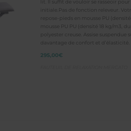
lit. Il suffit de vouloir se rasseoir p
initiale.Pas de fonction releveur. Vot
repose-pieds en mousse PU (densité 
mousse PU PU (densité 18 kg/m3, dure
polyester creuse. Assise suspendue 
davantage de confort et d’élasticité.
295,00€
FAUTEUIL DE RELAXATION MERCATO