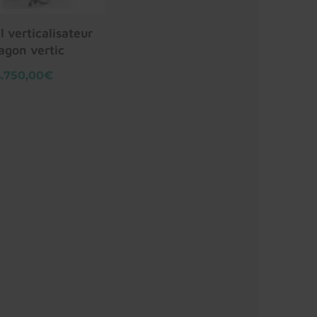
l verticalisateur
agon vertic
3.750,00€